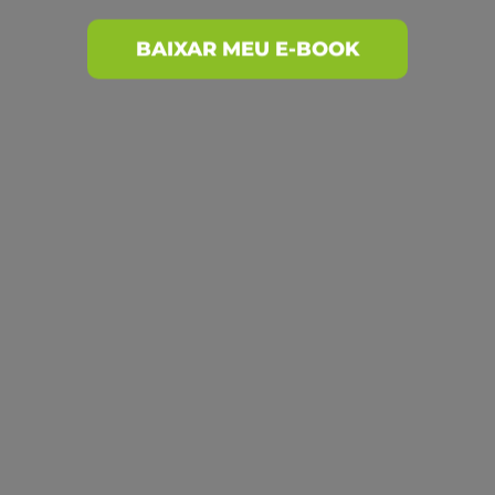
Posts recentes
Enfezamento do milho
Plantabilidade da sua lavoura
Adubação com silício: Entenda sua
importância para produtividade
Utilização de drones para a pulverização
Importância da matéria orgânica para a
fertilidade do solo