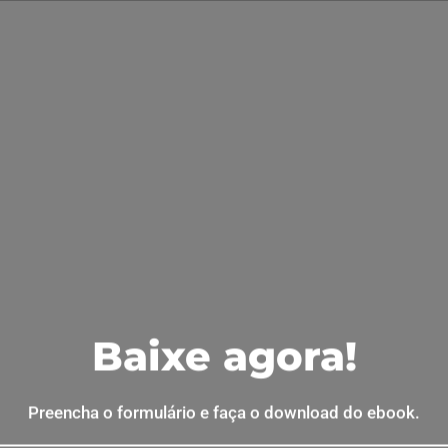
BLOG
NOSSA
icronutrientes
ro