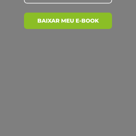
produtor
Posts recentes
Enfezamento do milho
Plantabilidade da sua lavoura
Adubação com silício: Entenda sua
importância para produtividade
Utilização de drones para a pulverização